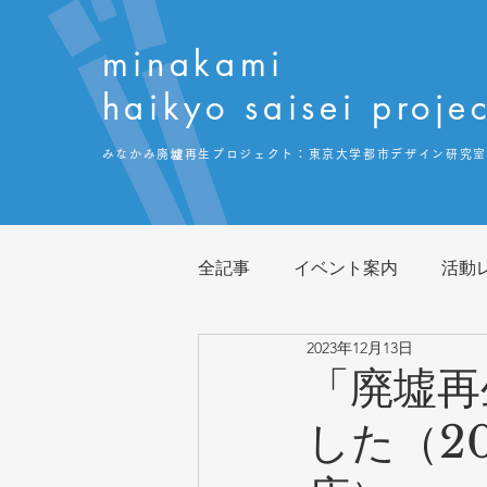
minakami
haikyo saisei projec
みなかみ廃墟再生プロジェクト：
​東京大学都市デザイン研究室
全記事
イベント案内
活動
2023年12月13日
「廃墟再
した（20