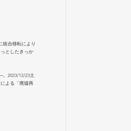
に統合移転により
ょっとしたきっか
23/12/23土
者による「廃墟再