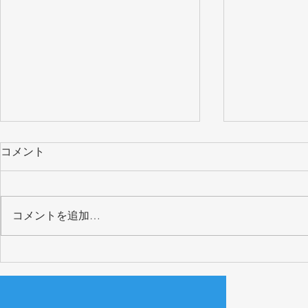
コメント
コメントを追加…
「おためしオープンアトリエ
2025.5.
#2」開催＠水上温泉 旧ひが
とオープン
き寮（2025.7.24-26）
ポート